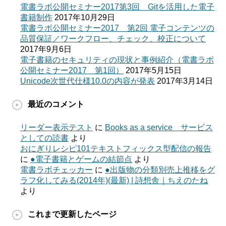
電書ラボ公開セミナー2017第3回 Gitを活用した電子
書籍制作
2017年10月29日
電書ラボ公開セミナー2017 第2回 電子コンテンツの
品質保証／ワークフロー、チェック、校正について
2017年9月6日
電子書籍のセキュリティの現状と事例紹介（電書ラボ
公開セミナー2017 第1回）
2017年5月15日
Unicode次世代仕様10.0の内容が発表
2017年3月14日
最近のコメント
リーダー表示テスト
に
Books as a service サービス
としての読書
より
おにぎりレシピ101テキストフィックス型配信の報告
に
●電子書籍とゲームの結節点
より
電書ラボチェッカー
に
●出版物の分類別売上推移をグ
ラフ化してみる(2014年)(最新) | 詩想舎｜ちえのたね
より
これまで更新したページ