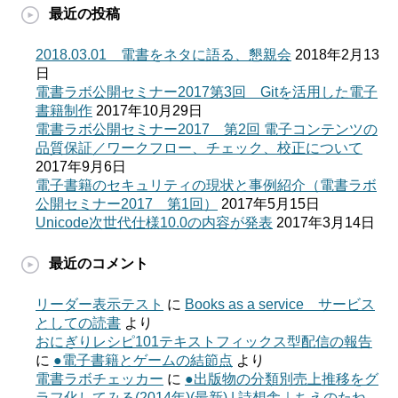
最近の投稿
2018.03.01 電書をネタに語る、懇親会
2018年2月13
日
電書ラボ公開セミナー2017第3回 Gitを活用した電子
書籍制作
2017年10月29日
電書ラボ公開セミナー2017 第2回 電子コンテンツの
品質保証／ワークフロー、チェック、校正について
2017年9月6日
電子書籍のセキュリティの現状と事例紹介（電書ラボ
公開セミナー2017 第1回）
2017年5月15日
Unicode次世代仕様10.0の内容が発表
2017年3月14日
最近のコメント
リーダー表示テスト
に
Books as a service サービス
としての読書
より
おにぎりレシピ101テキストフィックス型配信の報告
に
●電子書籍とゲームの結節点
より
電書ラボチェッカー
に
●出版物の分類別売上推移をグ
ラフ化してみる(2014年)(最新) | 詩想舎｜ちえのたね