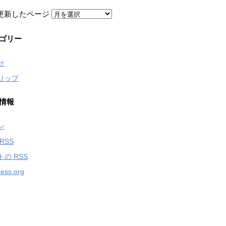
更新したページ
ゴリー
せ
リップ
情報
ン
RSS
トの
RSS
ess.org