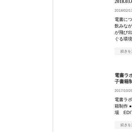
2018
2018/02/1
電書に
飲みなが
が飛び出
ぐる環境
続きを
電書ラボ
子書籍
2017/10/2
電書ラボ
籍制作 ●
場 EDIT
続きを