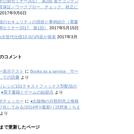
ボ公開セミナー2017 第2回 電子コンテン
質保証／ワークフロー、チェック、校正に
2017年9月6日
籍のセキュリティの現状と事例紹介（電書
開セミナー2017 第1回）
2017年5月15日
ode次世代仕様10.0の内容が発表
2017年3月
のコメント
ー表示テスト
に
Books as a service サー
しての読書
より
りレシピ101テキストフィックス型配信の
に
●電子書籍とゲームの結節点
より
ボチェッカー
に
●出版物の分類別売上推移
化してみる(2014年)(最新) | 詩想舎｜ちえ
より
まで更新したページ