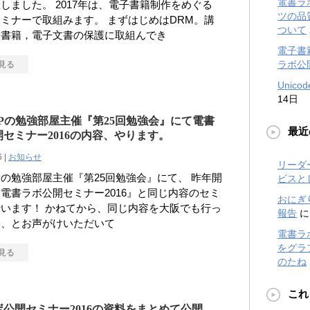
電書ラ
しました。 2017年は、電子書籍制作をめぐる
ツの品
ミナーで取組みます。 まずはじめはDRM。講
ついて
子書籍，電子文書の保護に取組んでき
電子書
ラボ公
見る
Unic
14日
TPの勉強部屋主催『第25回勉強会』にて電書
最近
セミナー2016の内容、やります。
6 |
お知らせ
リーダ
Pの勉強部屋主催『第25回勉強会』にて、 昨年開
ビスと
電書ラボ公開セミナー2016』と同じ内容のセミ
おにぎ
います！ かねてから、同じ内容を大阪でも行っ
報告
い、とお声がけいただいて
電書ラ
をグラフ
見る
のたね
これ
公開セミナー2016の資料をまとめて公開