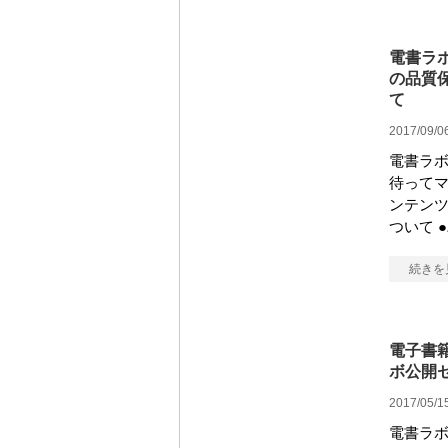
電書ラボ
の品質
て
2017/09/0
電書ラボ
待ってマ
ンテン
ついて 
続きを
電子書
ボ公開セ
2017/05/1
電書ラボ