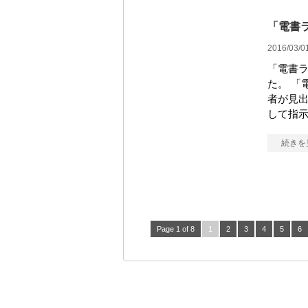
「電書
2016/03/0
「電書
た。 「
者が見
して指示
続きを
Page 1 of 8
1
2
3
4
5
6