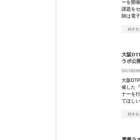
ーを開催
課題をセ
師は電
続きを
大阪D
ラボ公開
2017/02/0
大阪DT
催した『
ナーを行
てほし
続きを
電書ラボ