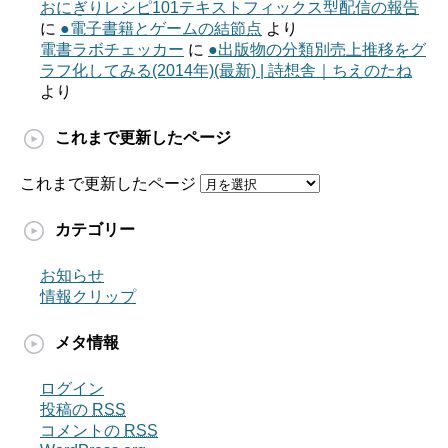
おにぎりレシピ101テキストフィックス型配信の報告
に
●電子書籍とゲームの結節点
より
電書ラボチェッカー
に
●出版物の分類別売上推移をグ
ラフ化してみる(2014年)(最新) | 詩想舎｜ちえのたね
より
これまで更新したページ
これまで更新したページ
カテゴリー
お知らせ
情報クリップ
メタ情報
ログイン
投稿の
RSS
コメントの
RSS