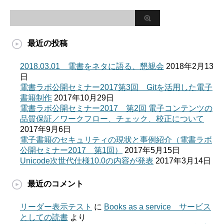
最近の投稿
2018.03.01 電書をネタに語る、懇親会
2018年2月13
日
電書ラボ公開セミナー2017第3回 Gitを活用した電子
書籍制作
2017年10月29日
電書ラボ公開セミナー2017 第2回 電子コンテンツの
品質保証／ワークフロー、チェック、校正について
2017年9月6日
電子書籍のセキュリティの現状と事例紹介（電書ラボ
公開セミナー2017 第1回）
2017年5月15日
Unicode次世代仕様10.0の内容が発表
2017年3月14日
最近のコメント
リーダー表示テスト
に
Books as a service サービス
としての読書
より