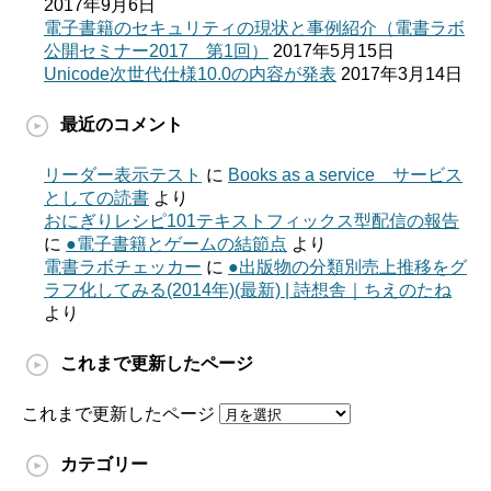
2017年9月6日
電子書籍のセキュリティの現状と事例紹介（電書ラボ
公開セミナー2017 第1回）
2017年5月15日
Unicode次世代仕様10.0の内容が発表
2017年3月14日
最近のコメント
リーダー表示テスト
に
Books as a service サービス
としての読書
より
おにぎりレシピ101テキストフィックス型配信の報告
に
●電子書籍とゲームの結節点
より
電書ラボチェッカー
に
●出版物の分類別売上推移をグ
ラフ化してみる(2014年)(最新) | 詩想舎｜ちえのたね
より
これまで更新したページ
これまで更新したページ
カテゴリー