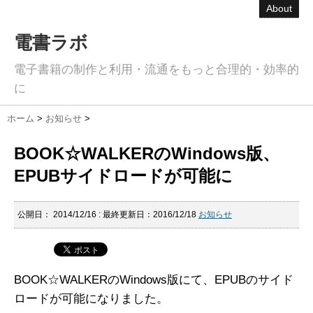
About
電書ラボ
電子書籍の制作と利用・流通をもっと合理的・効率的
に
ホーム
>
お知らせ
>
BOOK☆WALKERのWindows版、
EPUBサイドロードが可能に
公開日：
2014/12/16
: 最終更新日：2016/12/18
お知らせ
BOOK☆WALKERのWindows版にて、EPUBのサイド
ロードが可能になりました。