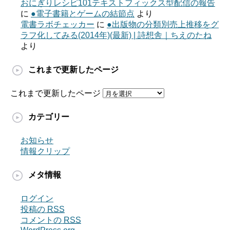
おにぎりレシピ101テキストフィックス型配信の報告
に
●電子書籍とゲームの結節点
より
電書ラボチェッカー
に
●出版物の分類別売上推移をグ
ラフ化してみる(2014年)(最新) | 詩想舎｜ちえのたね
より
これまで更新したページ
これまで更新したページ
カテゴリー
お知らせ
情報クリップ
メタ情報
ログイン
投稿の
RSS
コメントの
RSS