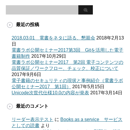
最近の投稿
2018.03.01 電書をネタに語る、懇親会
2018年2月13
日
電書ラボ公開セミナー2017第3回 Gitを活用した電子
書籍制作
2017年10月29日
電書ラボ公開セミナー2017 第2回 電子コンテンツの
品質保証／ワークフロー、チェック、校正について
2017年9月6日
電子書籍のセキュリティの現状と事例紹介（電書ラボ
公開セミナー2017 第1回）
2017年5月15日
Unicode次世代仕様10.0の内容が発表
2017年3月14日
最近のコメント
リーダー表示テスト
に
Books as a service サービス
としての読書
より