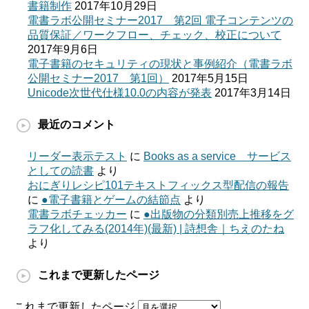
書籍制作
2017年10月29日
電書ラボ公開セミナー2017 第2回 電子コンテンツの
品質保証／ワークフロー、チェック、校正について
2017年9月6日
電子書籍のセキュリティの現状と事例紹介（電書ラボ
公開セミナー2017 第1回）
2017年5月15日
Unicode次世代仕様10.0の内容が発表
2017年3月14日
最近のコメント
リーダー表示テスト
に
Books as a service サービス
としての読書
より
おにぎりレシピ101テキストフィックス型配信の報告
に
●電子書籍とゲームの結節点
より
電書ラボチェッカー
に
●出版物の分類別売上推移をグ
ラフ化してみる(2014年)(最新) | 詩想舎｜ちえのたね
より
これまで更新したページ
これまで更新したページ