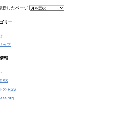
更新したページ
ゴリー
せ
リップ
情報
ン
RSS
トの
RSS
ess.org