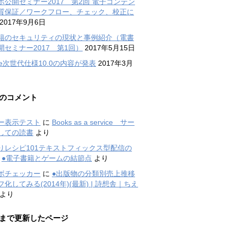
ボ公開セミナー2017 第2回 電子コンテン
質保証／ワークフロー、チェック、校正に
2017年9月6日
籍のセキュリティの現状と事例紹介（電書
開セミナー2017 第1回）
2017年5月15日
ode次世代仕様10.0の内容が発表
2017年3月
のコメント
ー表示テスト
に
Books as a service サー
しての読書
より
りレシピ101テキストフィックス型配信の
に
●電子書籍とゲームの結節点
より
ボチェッカー
に
●出版物の分類別売上推移
化してみる(2014年)(最新) | 詩想舎｜ちえ
より
まで更新したページ