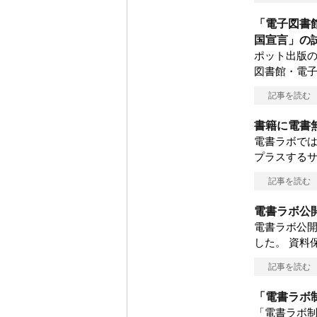
「電子図書
国宣言」の
ポット出版
図書館・電
記事を読む
書籍に電書
電書ラボで
プラスする
記事を読む
電書ラボ公開
電書ラボ公開
した。 資料
記事を読む
「電書ラボ
「電書ラボ