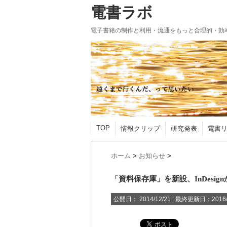
電書ラボ
電子書籍の制作と利用・流通をもっと合理的・効
TOP
情報クリップ
研究発表
電書
ホーム
>
お知らせ
>
「資料保存庫」を新設、InDesi
公開日：
2014/12/21
: 最終更新日：2016/