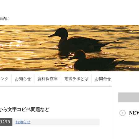
率的に
リンク
お知らせ
資料保存庫
電書ラボとは
お問合せ
gnから文字コピペ問題など
NE
12/18
お知らせ