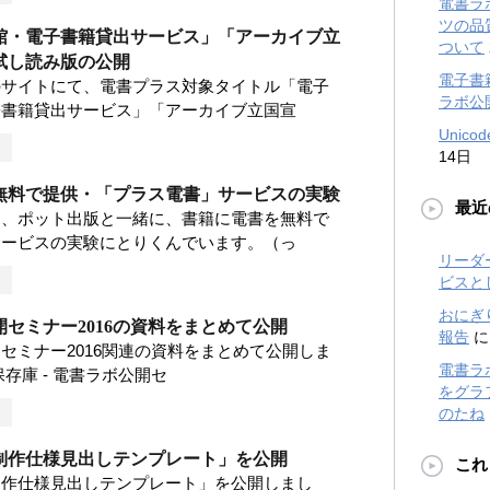
電書ラ
ツの品
館・電子書籍貸出サービス」「アーカイブ立
ついて
試し読み版の公開
電子書
のサイトにて、電書プラス対象タイトル「電子
ラボ公
子書籍貸出サービス」「アーカイブ立国宣
Unic
14日
無料で提供・「プラス電書」サービスの実験
最近
は、ポット出版と一緒に、書籍に電書を無料で
サービスの実験にとりくんでいます。（っ
リーダ
ビスと
おにぎ
セミナー2016の資料をまとめて公開
報告
セミナー2016関連の資料をまとめて公開しま
電書ラ
保存庫 - 電書ラボ公開セ
をグラフ
のたね
制作仕様見出しテンプレート」を公開
これ
制作仕様見出しテンプレート」を公開しまし