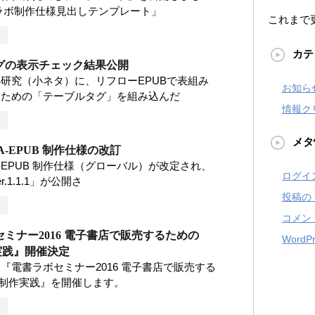
ラボ制作仕様見出しテンプレート」
これまで
カテ
グの表示チェック結果公開
研究（小ネタ）に、リフローEPUBで表組み
お知ら
るための「テーブルタグ」を組み込んだ
情報ク
メタ
A-EPUB 制作仕様の改訂
A-EPUB 制作仕様（グローバル）が改定され、
ログイ
.1.1.1」が公開さ
投稿の
コメン
ミナー2016 電子書店で販売するための
WordPr
実践』開催決定
『電書ラボセミナー2016 電子書店で販売する
B制作実践』を開催します。