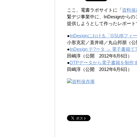
ここ、電書ラボサイトに「
資料保
緊デジ事業中に、InDesignか
提供しようとして作ったレポート
●
InDesignにおける「GSUB
小形克宏／直井靖／丸山邦朋（公開 201
●
InDesign テ?ータ → 電子書
田嶋淳（公開 2012年6月6日）
●
DTPデータから電子書籍を制作
田嶋淳（公開 2012年6月6日）