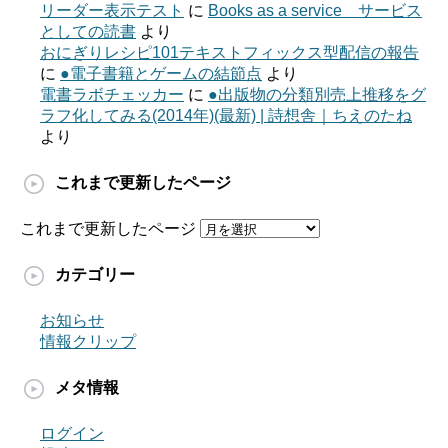
リーダー表示テスト
に
Books as a service サービス
としての読書
より
おにぎりレシピ101テキストフィックス型配信の報告
に
●電子書籍とゲームの結節点
より
電書ラボチェッカー
に
●出版物の分類別売上推移をグ
ラフ化してみる(2014年)(最新) | 詩想舎｜ちえのたね
より
これまで更新したページ
これまで更新したページ
カテゴリー
お知らせ
情報クリップ
メタ情報
ログイン