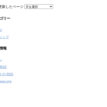
更新したページ
ゴリー
せ
リップ
情報
ン
RSS
トの
RSS
ess.org