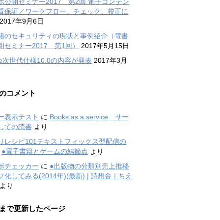
ボ公開セミナー2017 第2回 電子コンテン
質保証／ワークフロー、チェック、校正に
2017年9月6日
籍のセキュリティの現状と事例紹介（電書
開セミナー2017 第1回）
2017年5月15日
ode次世代仕様10.0の内容が発表
2017年3月
のコメント
ー表示テスト
に
Books as a service サー
しての読書
より
りレシピ101テキストフィックス型配信の
に
●電子書籍とゲームの結節点
より
ボチェッカー
に
●出版物の分類別売上推移
化してみる(2014年)(最新) | 詩想舎｜ちえ
より
まで更新したページ