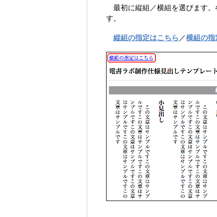
最初に縦組／横組を選びます。
す。
／
縦組の指定はこちら
横組の指