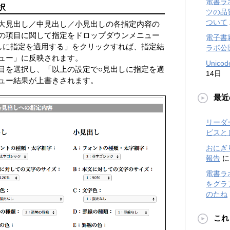
電書ラ
択
ツの品
ついて
大見出し／中見出し／小見出しの各指定内容の
の項目に関して指定をドロップダウンメニュー
電子書
しに指定を適用する」をクリックすれば、指定結
ラボ公
ュー」に反映されます。
Unic
を選択し、「以上の設定で○見出しに指定を適
14日
ュー結果が上書きされます。
最近
リーダ
ビスと
おにぎ
報告
電書ラ
をグラフ
のたね
これ