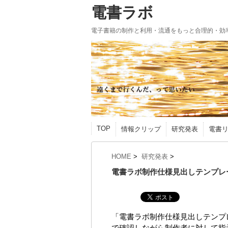
電書ラボ
電子書籍の制作と利用・流通をもっと合理的・効
TOP
情報クリップ
研究発表
電書
HOME
>
研究発表
>
電書ラボ制作仕様見出しテンプレ
「電書ラボ制作仕様見出しテンプ
で確認しながら制作者に対して指