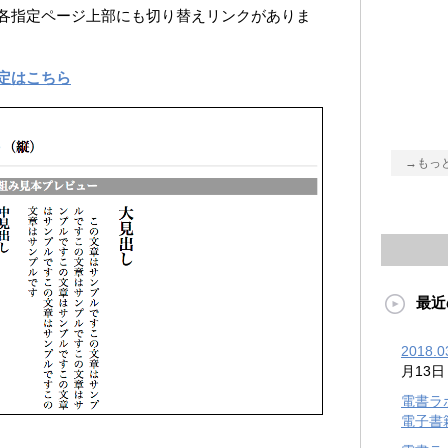
各指定ページ上部にも切り替えリンクがありま
定はこちら
→もっ
最近
2018
月13日
電書ラ
電子書