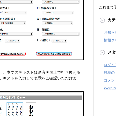
これまで
カテ
お知ら
情報ク
メタ
ログイ
し、本文のテキストは適宜画面上で打ち換える
投稿の
テキストを入力して表示をご確認いただけま
コメン
WordPr